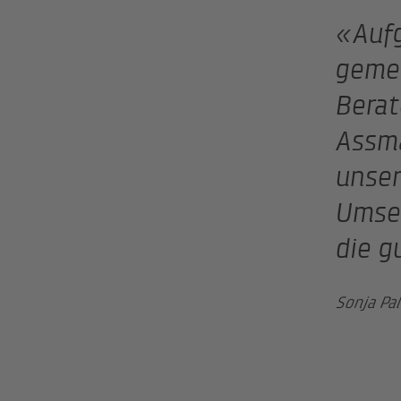
«Auf
geme
Berat
Assm
unser
Umset
die g
Sonja Pal