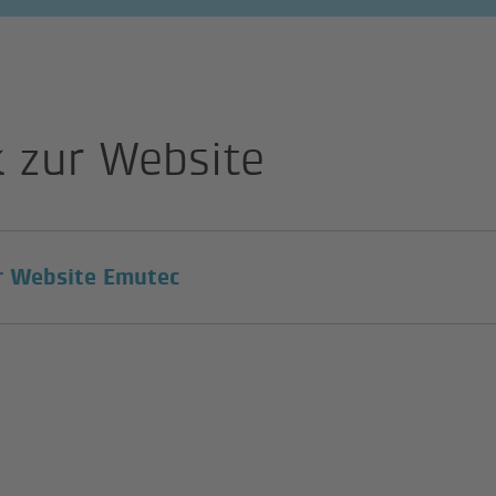
k zur Website
(external link)
r Website Emutec