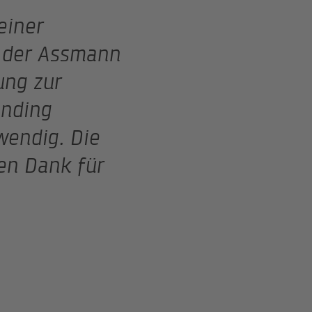
einer
 der Assmann
ung zur
anding
wendig. Die
en Dank für