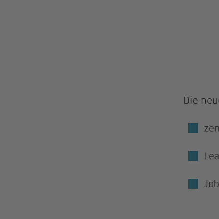
Die neu
zen
Le
Job