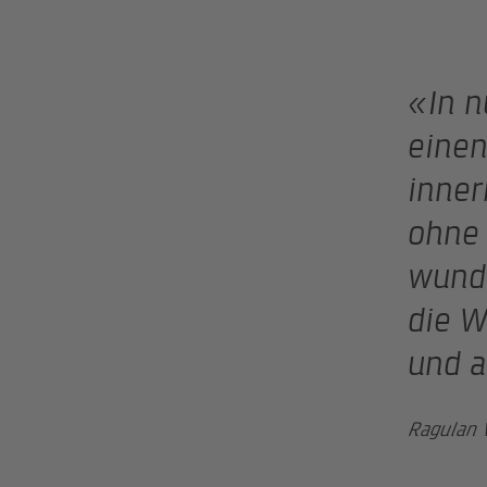
«In 
einen
inner
ohne 
wunde
die W
und a
Ragulan 