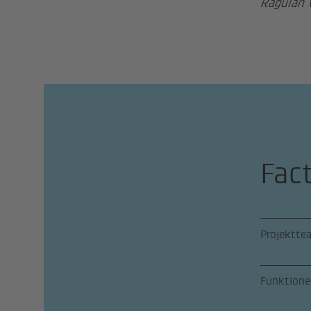
Ragulan 
Fac
Projektte
Funktione