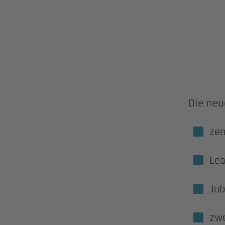
Die neu
zen
Le
Job
zwe