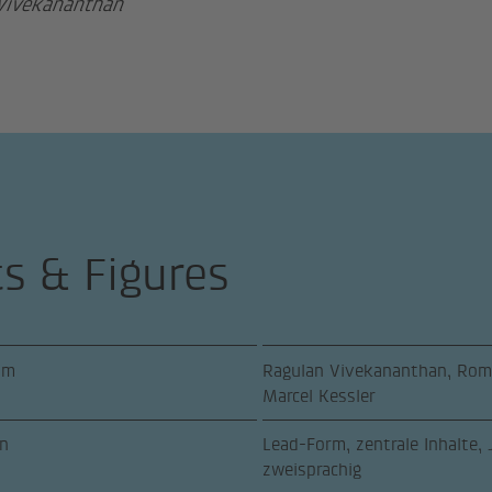
Vivekananthan
ts & Figures
am
Ragulan Vivekananthan, Roma
Marcel Kessler
n
Lead-Form, zentrale Inhalte,
zweisprachig