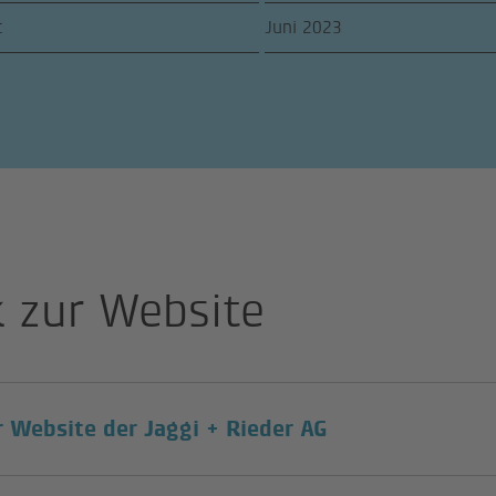
t
Juni 2023
k zur Website
(external link)
r Website der Jaggi + Rieder AG