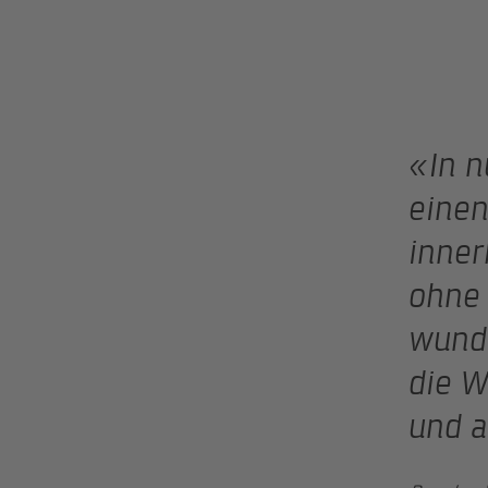
«In 
einen
inner
ohne 
wunde
die W
und a