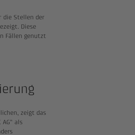
 die Stellen der
zeigt. Diese
en Fällen genutzt
ierung
ichen, zeigt das
 AG“ als
nders