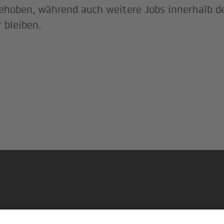
ehoben, während auch weitere Jobs innerhalb 
r bleiben.