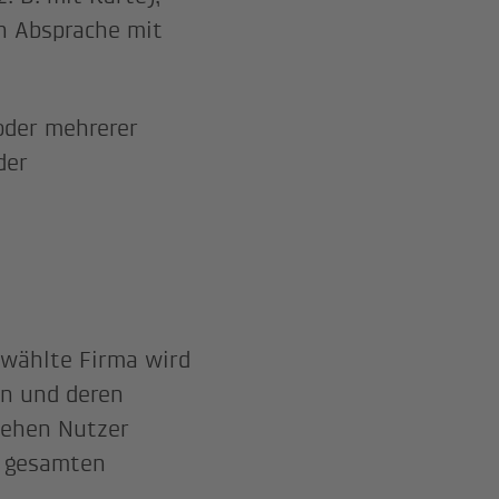
h Absprache mit
oder mehrerer
der
wählte Firma wird
en und deren
 sehen Nutzer
m gesamten