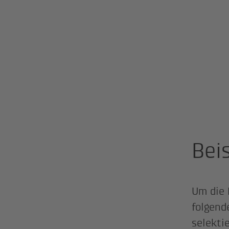
Bei
Um die 
folgend
selekti