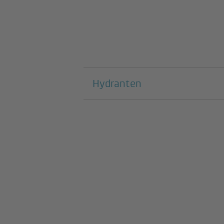
Pages suivantes
Hydranten