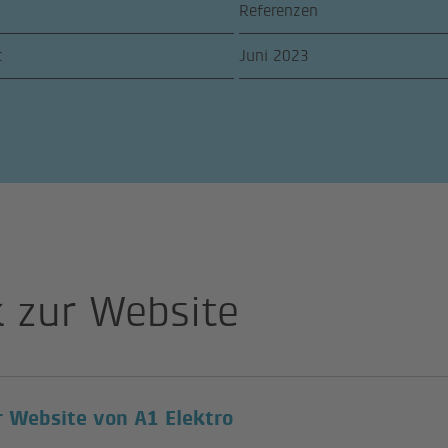
Referenzen
t
Juni 2023
k zur Website
(lien externe)
r Website von A1 Elektro