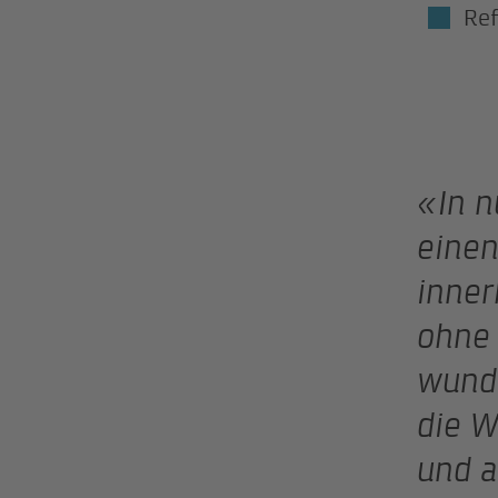
Re
«In 
einen
inner
ohne 
wunde
die W
und a