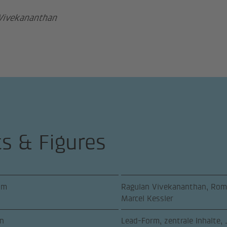
Vivekananthan
ts & Figures
am
Ragulan Vivekananthan, Roma
Marcel Kessler
n
Lead-Form, zentrale Inhalte,