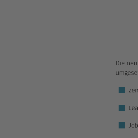
Die neu
umgeset
zen
Le
Job