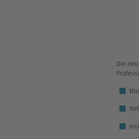
Die neu
Profess
Bl
Ref
Int