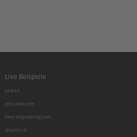
Live Beispiele
Footer
bkw.ch
jobs.bkw.com
bkw-engineering.com
ahochn.ch