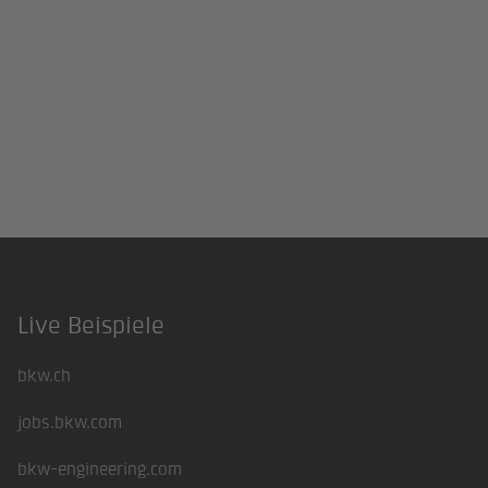
Live Beispiele
Footer
bkw.ch
jobs.bkw.com
bkw-engineering.com