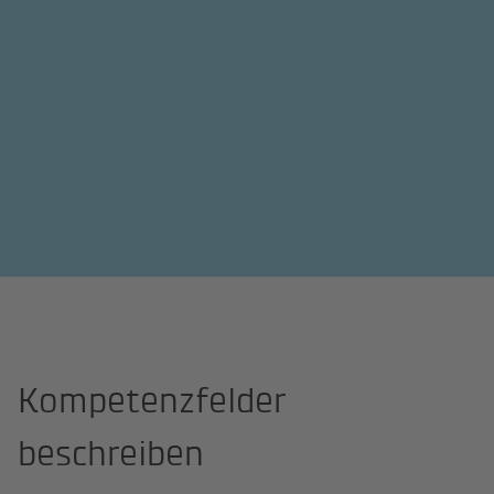
Site Professional
Beispiele
Seitentypen
Kompetenzfeld-Seit
Kompetenzfelder
beschreiben