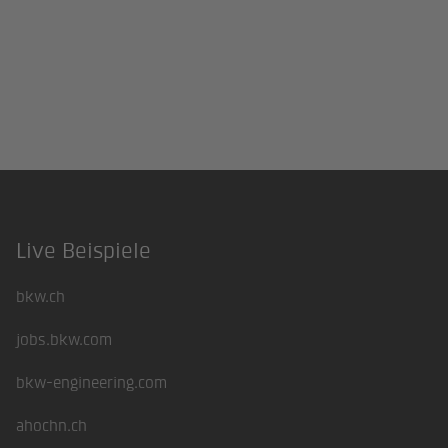
Live Beispiele
Footer
bkw.ch
jobs.bkw.com
bkw-engineering.com
ahochn.ch