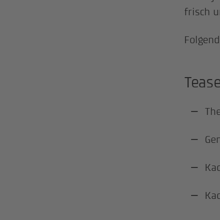
frisch 
Folgend
Teas
The
Gen
Kac
Kac