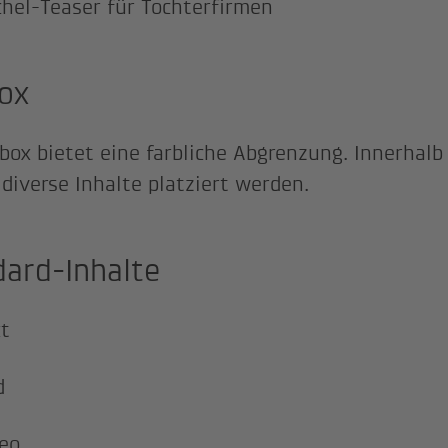
hel-Teaser für Tochterfirmen
box
obox bietet eine farbliche Abgrenzung. Innerhalb
diverse Inhalte platziert werden.
ard-Inhalte
t
d
eo