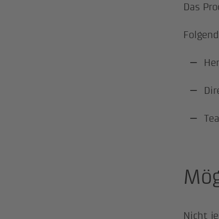
Das Pro
Folgend
Her
Dir
Tea
Mög
Nicht j