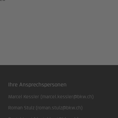
Ihre Ansprechspersonen
Marcel Kessler (
marcel.kessler@bkw.ch
)
Roman Stulz (
roman.stulz@bkw.ch
)