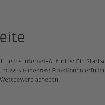
entypen
Startseite
eite
ld jedes Internet-Auftritts: Die Starts
k muss sie mehrere Funktionen erfülle
m Wettbewerb abheben.