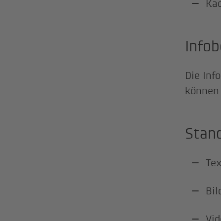
Kac
Info
Die Inf
können 
Stand
Tex
Bil
Vid