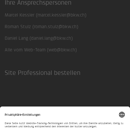
Ihre Ansprechspersonen
Marcel Kessler (
marcel.kessler@bkw.ch
)
Roman Stulz (
roman.stulz@bkw.ch
)
Daniel Lang (
daniel.lang@bkw.ch
)
Alle vom Web-Team (
web@bkw.ch
)
Site Professional bestellen
Datenschutzerklärung
Privatsphäre-Einstellungen