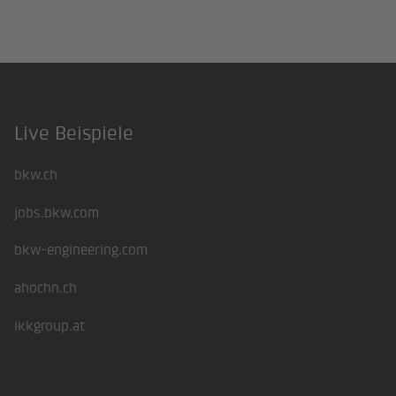
Live Beispiele
Footer
bkw.ch
jobs.bkw.com
bkw-engineering.com
ahochn.ch
ikkgroup.at