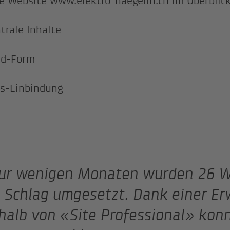
e Website www.elektro-naegelin.ch im Überblick
trale Inhalte
ad-Form
s-Einbindung
nur wenigen Monaten wurden 26 W
 Schlag umgesetzt. Dank einer Er
halb von «Site Professional» kon