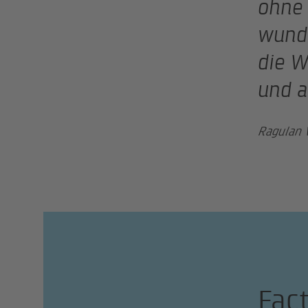
ohne 
wunde
die W
und a
Ragulan 
Fac