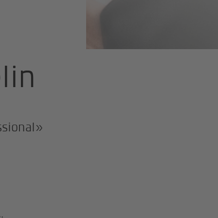
lin
ssional»