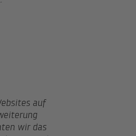
:
ebsites auf
weiterung
nten wir das