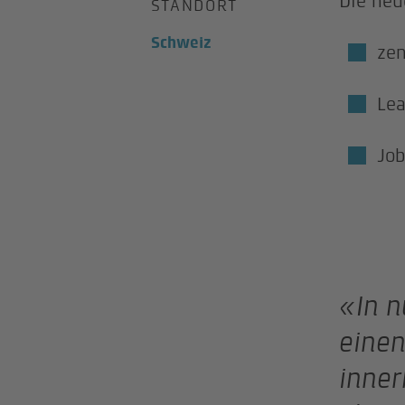
Die neu
STANDORT
Schweiz
zen
Le
Job
«In 
einen
inner