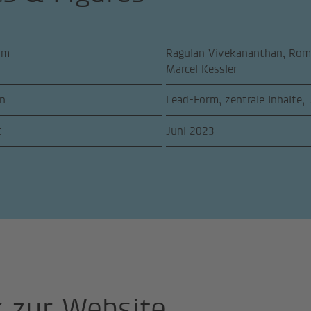
am
Ragulan Vivekananthan, Roma
Marcel Kessler
n
Lead-Form, zentrale Inhalte,
t
Juni 2023
k zur Website