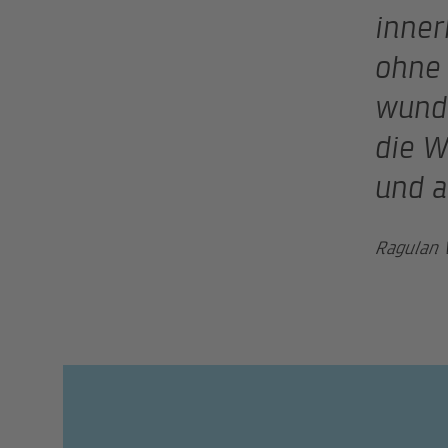
inner
ohne 
wunde
die W
und a
Ragulan 