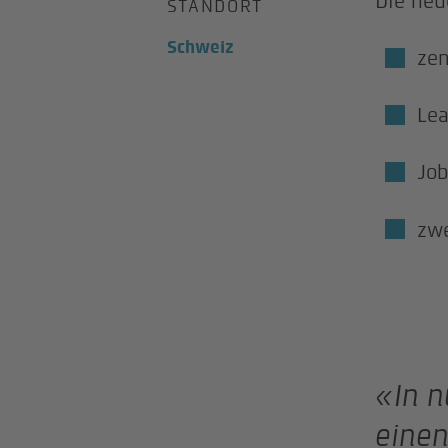
Die neu
STANDORT
Schweiz
zen
Le
Job
zwe
«In 
einen