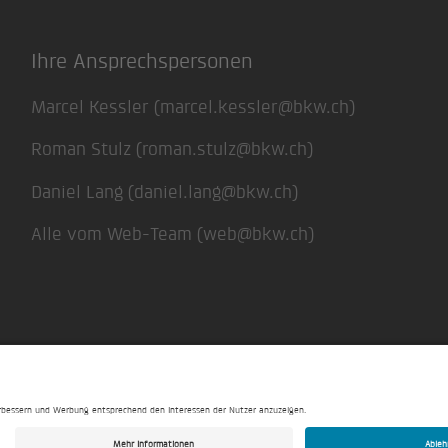
Ihre Ansprechspersonen
Marcel Kessler (
marcel.kessler@bkw.ch
)
Roman Stulz (
roman.stulz@bkw.ch
)
Daniel Lang (
daniel.lang@bkw.ch
)
Alle vom Web-Team (
web@bkw.ch
)