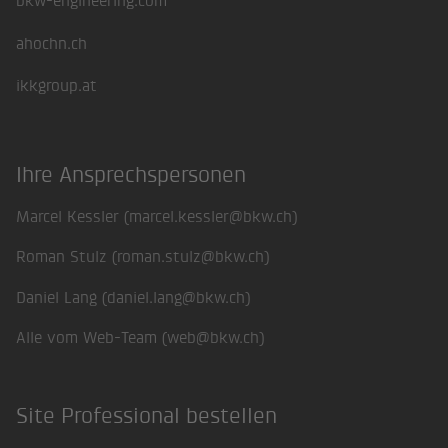
bkw-engineering.com
ahochn.ch
ikkgroup.at
Ihre Ansprechspersonen
Marcel Kessler (
marcel.kessler@bkw.ch
)
Roman Stulz (
roman.stulz@bkw.ch
)
Daniel Lang (
daniel.lang@bkw.ch
)
Alle vom Web-Team (
web@bkw.ch
)
Site Professional bestellen