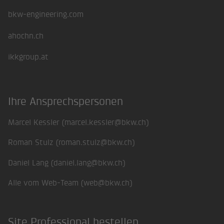
bkw-engineering.com
ahochn.ch
ikkgroup.at
Ihre Ansprechspersonen
Marcel Kessler (
marcel.kessler@bkw.ch
)
Roman Stulz (
roman.stulz@bkw.ch
)
Daniel Lang (
daniel.lang@bkw.ch
)
Alle vom Web-Team (
web@bkw.ch
)
Site Professional bestellen