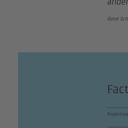
ander
René Sch
Fac
Projektte