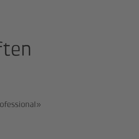
ften
ofessional»