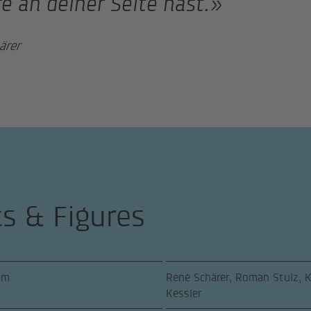
e an deiner Seite hast.»
ärer
ts & Figures
am
René Schärer, Roman Stulz, K
Kessler