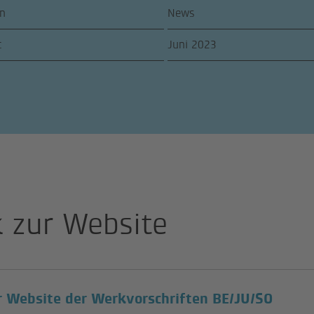
n
News
t
Juni 2023
k zur Website
(Exter
r Website der Werkvorschriften BE/JU/SO