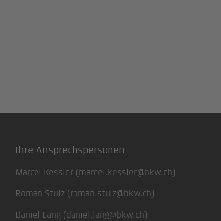
Ihre Ansprechspersonen
Marcel Kessler (
marcel.kessler@bkw.ch
)
Roman Stulz (
roman.stulz@bkw.ch
)
Daniel Lang (
daniel.lang@bkw.ch
)