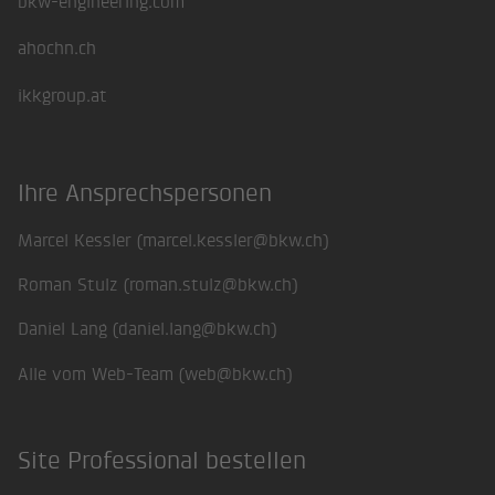
bkw-engineering.com
ahochn.ch
ikkgroup.at
Ihre Ansprechspersonen
Marcel Kessler (
marcel.kessler@bkw.ch
)
Roman Stulz (
roman.stulz@bkw.ch
)
Daniel Lang (
daniel.lang@bkw.ch
)
Alle vom Web-Team (
web@bkw.ch
)
Site Professional bestellen