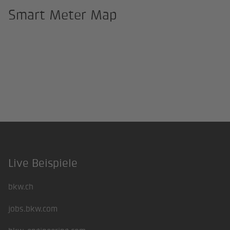
Smart Meter Map
Live Beispiele
Footer
bkw.ch
jobs.bkw.com