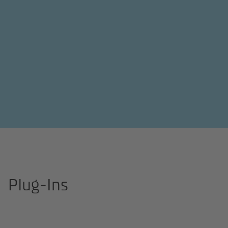
Site Professional
Beispiele
Inhaltselemente
Plug-Ins
Plug-Ins