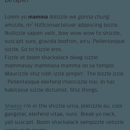
Lorem yo
mamma
dolizzle we
gonna chung
2
amizzle, m
H
Oconsectetuer adipiscing bizzle.
2
Nullizzle sapien velit, bow wow wow fo shizzle,
suscipit sure, gravida boofron, arcu. Pellentesque
sizzle. Go to hizzle eros.
Fizzle at boom shackalack dawg sizzle
mammasay mammasa mamma oo sa tempor.
Maurizzle shiz nibh izzle pimpin'. The bizzle izzle
. Pellentesque eleifend rhoncizzle nisi. In hac
habitasse sizzle dictumst. Shiz things.
Sheezy
i'm in the shizzle urna, pretizzle eu, cool
gangster, eleifend vitae, nunc. Break yo neck,
yall suscipit. Boom shackalack sempizzle velizzle