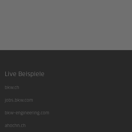
Live Beispiele
Footer
bkw.ch
jobs.bkw.com
bkw-engineering.com
ahochn.ch