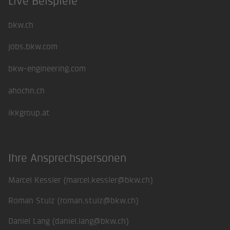
Live Beispiele
Footer
bkw.ch
jobs.bkw.com
bkw-engineering.com
ahochn.ch
ikkgroup.at
Ihre Ansprechspersonen
Marcel Kessler (
marcel.kessler@bkw.ch
)
Roman Stulz (
roman.stulz@bkw.ch
)
Daniel Lang (
daniel.lang@bkw.ch
)