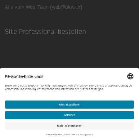
Alle vom Web-Team (
web@bkw.ch
)
Site Professional bestellen
Datenschutzerklärung
Privatsphäre-Einstellungen
© BKW 2026