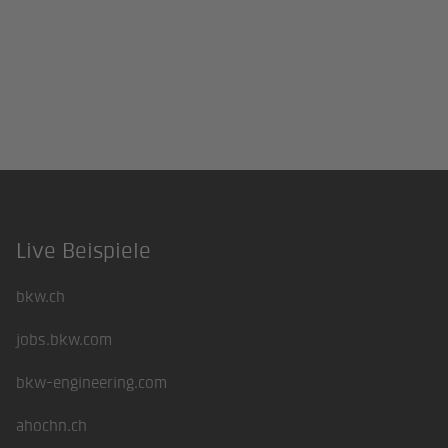
Live Beispiele
Footer
bkw.ch
jobs.bkw.com
bkw-engineering.com
ahochn.ch